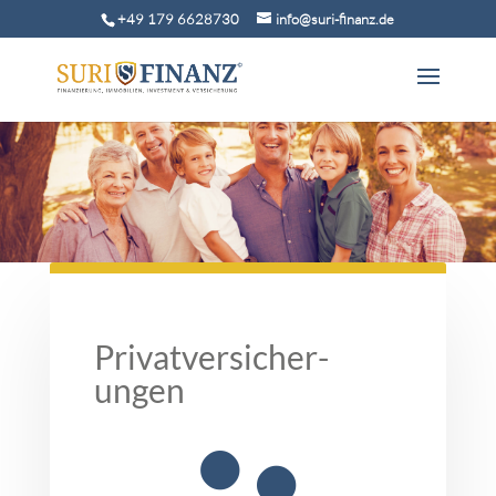
+49 179 6628730
info@suri-finanz.de
Privat­versicher­
ungen