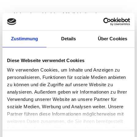
Neben den zahlreichen Möglichkeiten der
Absicherung durch eine Privatversicherung in Essen,
stehen Sie vor der Frage nach der besten
Versicherungsagentur. Mit uns können Sie sich den
Zustimmung
Details
Über Cookies
schönen Dingen im Leben widmen statt Ihre
wertvolle Zeit in die Recherche zu investieren. Top
Produkte zum günstigen Beitrag ist unser
Diese Webseite verwendet Cookies
Dauerangebot für Privatversicherungen in Essen.
Wir verwenden Cookies, um Inhalte und Anzeigen zu
Teilen Sie uns mit, an welchen Privatversicherungen
personalisieren, Funktionen für soziale Medien anbieten
Sie interessiert sind und was wir als Experten aus
zu können und die Zugriffe auf unsere Website zu
Essen für Sie vergleichen dürfen. Wir freuen uns
analysieren. Außerdem geben wir Informationen zu Ihrer
über Ihre Kontaktaufnahme und beraten Sie gerne
Verwendung unserer Website an unsere Partner für
persönlich bei einem Termin, den Sie telefonisch
soziale Medien, Werbung und Analysen weiter. Unsere
oder online mit uns in Essen vereinbaren können.
Partner führen diese Informationen möglicherweise mit
weiteren Daten zusammen, die Sie ihnen bereitgestellt
haben oder die sie im Rahmen Ihrer Nutzung der Dienste
Vergleiche mit einer
gesammelt haben.